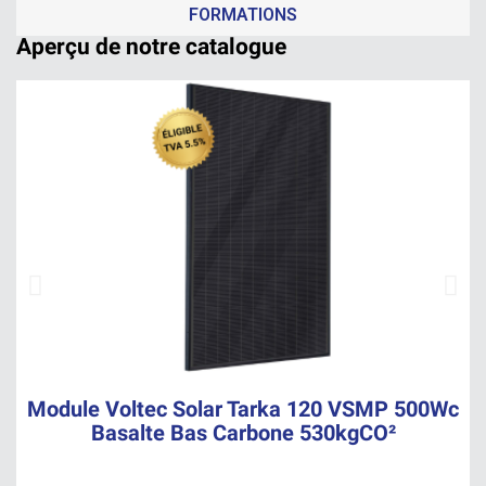
FORMATIONS
Aperçu de notre catalogue
A
Module Voltec Solar Tarka 120 VSMP 500Wc
Basalte Bas Carbone 530kgCO²
Voir le produit