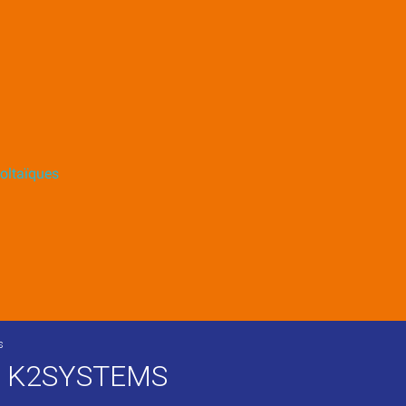
oltaïques
s
E K2SYSTEMS