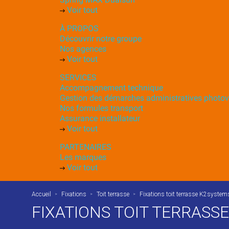
Voir tout
À PROPOS
Découvrir notre groupe
Nos agences
Voir tout
SERVICES
Accompagnement technique
Gestion des démarches administratives photov
Nos formules transport
Assurance installateur
Voir tout
PARTENAIRES
Les marques
Voir tout
Accueil
Fixations
Toit terrasse
Fixations toit terrasse K2system
FIXATIONS TOIT TERRASS