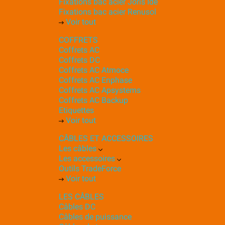
Fixations bac acier Joris Ide
Fixations bac acier Renusol
Voir tout
COFFRETS
Coffrets AC
Coffrets DC
Coffrets AC Atmoce
Coffrets AC Enphase
Coffrets AC Apsystems
Coffrets AC Backup
Etiquettes
Voir tout
CÂBLES ET ACCESSOIRES
Les câbles
Les accessoires
Outils TradeForce
Voir tout
LES CÂBLES
Câbles DC
Câbles de puissance