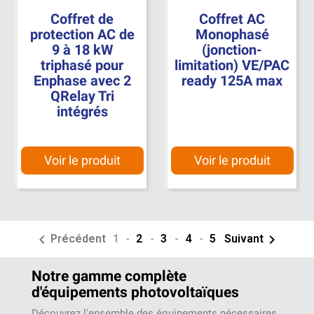
Coffret de
Coffret AC
protection AC de
Monophasé
9 à 18 kW
(jonction-
triphasé pour
limitation) VE/PAC
Enphase avec 2
ready 125A max
QRelay Tri
intégrés
Voir le produit
Voir le produit


Précédent
1
-
2
-
3
-
4
-
5
Suivant
Notre gamme complète
d'équipements photovoltaïques
Découvrez l'ensemble des équipements nécessaires