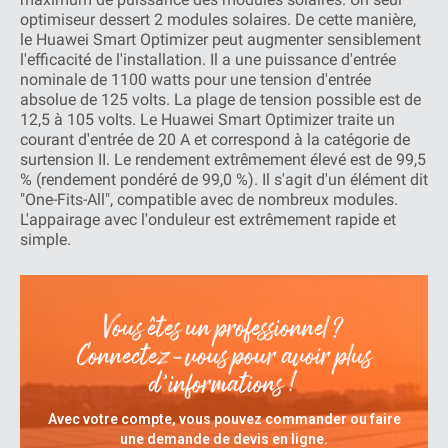
optimiseur dessert 2 modules solaires. De cette manière,
le Huawei Smart Optimizer peut augmenter sensiblement
l'efficacité de l'installation. Il a une puissance d'entrée
nominale de 1100 watts pour une tension d'entrée
absolue de 125 volts. La plage de tension possible est de
12,5 à 105 volts. Le Huawei Smart Optimizer traite un
courant d'entrée de 20 A et correspond à la catégorie de
surtension II. Le rendement extrêmement élevé est de 99,5
% (rendement pondéré de 99,0 %). Il s'agit d'un élément dit
"One-Fits-All", compatible avec de nombreux modules.
L'appairage avec l'onduleur est extrêmement rapide et
simple.
Vous êtes un professionnel ?
Connectez-vous pour avoir plus
d’informations !
Avec votre compte, vous pouvez commander ou faire
une demande de devis en ligne.