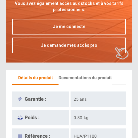
Vous avez également accès aux stocks et à vos tarifs
professionnels.
Je me connecte
Je demande mes accès pro
Détails du produit
Documentations du produit
Garantie :
25 ans
Poids :
0.80
kg
Référence :
HUA/P1100