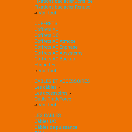
Fixations bac acier Joris Ide
Fixations bac acier Renusol
Voir tout
COFFRETS
Coffrets AC
Coffrets DC
Coffrets AC Atmoce
Coffrets AC Enphase
Coffrets AC Apsystems
Coffrets AC Backup
Etiquettes
Voir tout
CÂBLES ET ACCESSOIRES
Les câbles
Les accessoires
Outils TradeForce
Voir tout
LES CÂBLES
Câbles DC
Câbles de puissance