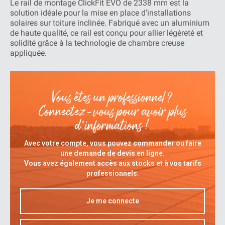
Le rail de montage ClickFit EVO de 2338 mm est la
solution idéale pour la mise en place d'installations
solaires sur toiture inclinée. Fabriqué avec un aluminium
de haute qualité, ce rail est conçu pour allier légèreté et
solidité grâce à la technologie de chambre creuse
appliquée.
Vous êtes un professionnel ?
Connectez-vous pour avoir plus
d’informations !
Avec votre compte, vous pouvez commander ou faire
une demande de devis en ligne.
Vous avez également accès aux stocks et à vos tarifs
professionnels.
Je me connecte