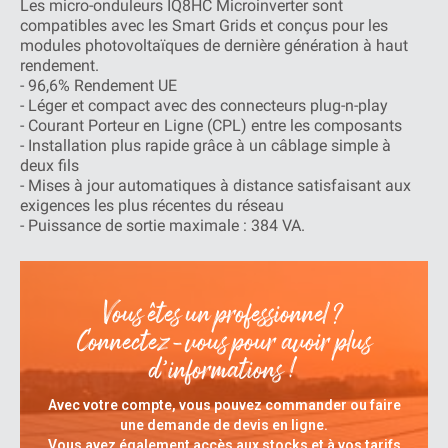
Les micro-onduleurs IQ8HC Microinverter sont
compatibles avec les Smart Grids et conçus pour les
modules photovoltaïques de dernière génération à haut
rendement.
- 96,6% Rendement UE
- Léger et compact avec des connecteurs plug-n-play
- Courant Porteur en Ligne (CPL) entre les composants
- Installation plus rapide grâce à un câblage simple à
deux fils
- Mises à jour automatiques à distance satisfaisant aux
exigences les plus récentes du réseau
- Puissance de sortie maximale : 384 VA.
Vous êtes un professionnel ?
Connectez-vous pour avoir plus
d’informations !
Avec votre compte, vous pouvez commander ou faire
une demande de devis en ligne.
Vous avez également accès aux stocks et à vos tarifs