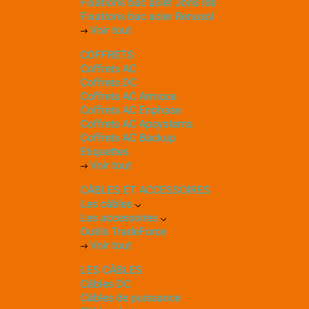
Fixations bac acier Joris Ide
Fixations bac acier Renusol
Voir tout
COFFRETS
Coffrets AC
Coffrets DC
Coffrets AC Atmoce
Coffrets AC Enphase
Coffrets AC Apsystems
Coffrets AC Backup
Etiquettes
Voir tout
CÂBLES ET ACCESSOIRES
Les câbles
Les accessoires
Outils TradeForce
Voir tout
LES CÂBLES
Câbles DC
Câbles de puissance