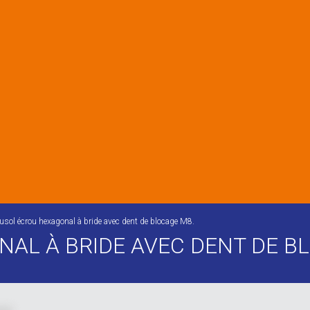
usol écrou hexagonal à bride avec dent de blocage M8.
AL À BRIDE AVEC DENT DE B