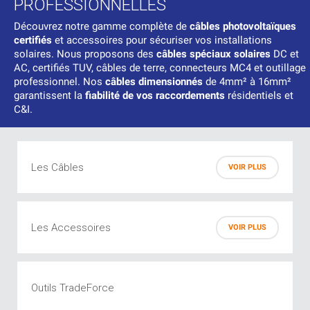
PROFESSIONNELLES
Découvrez notre gamme complète de
câbles photovoltaïques
certifiés
et accessoires pour sécuriser vos installations
solaires. Nous proposons des
câbles spéciaux solaires
DC et
AC, certifiés TUV, câbles de terre, connecteurs MC4 et outillage
professionnel. Nos
câbles dimensionnés
de 4mm² à 16mm²
garantissent la
fiabilité de vos raccordements
résidentiels et
C&I.
Les Câbles
VOIR PLUS
Câbles DC
Les Accessoires
VOIR PLUS
Câbles de puissance
Câbles de terre
Mise à la terre
Outils TradeForce
Outillage