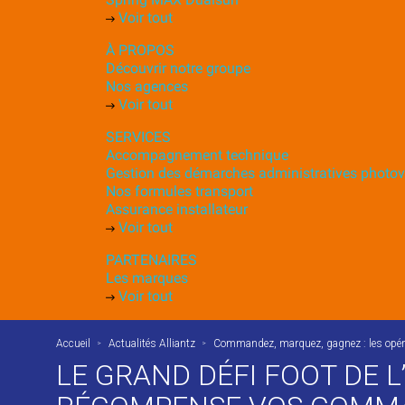
Voir tout
À PROPOS
Découvrir notre groupe
Nos agences
Voir tout
SERVICES
Accompagnement technique
Gestion des démarches administratives photov
Nos formules transport
Assurance installateur
Voir tout
PARTENAIRES
Les marques
Voir tout
Accueil
Actualités Alliantz
Commandez, marquez, gagnez : les opérat
LE GRAND DÉFI FOOT DE L’