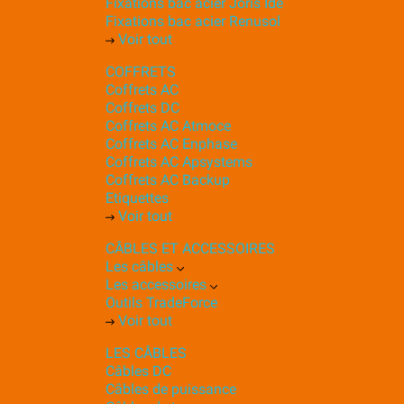
Fixations bac acier Joris Ide
Fixations bac acier Renusol
Voir tout
COFFRETS
Coffrets AC
Coffrets DC
Coffrets AC Atmoce
Coffrets AC Enphase
Coffrets AC Apsystems
Coffrets AC Backup
Etiquettes
Voir tout
CÂBLES ET ACCESSOIRES
Les câbles
Les accessoires
Outils TradeForce
Voir tout
LES CÂBLES
Câbles DC
Câbles de puissance