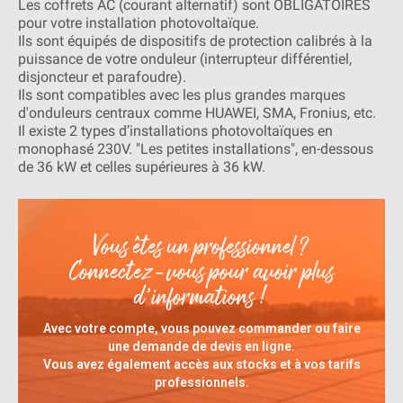
Les coffrets AC (courant alternatif) sont OBLIGATOIRES
pour votre installation photovoltaïque.
Ils sont équipés de dispositifs de protection calibrés à la
puissance de votre onduleur (interrupteur différentiel,
disjoncteur et parafoudre).
Ils sont compatibles avec les plus grandes marques
d'onduleurs centraux comme HUAWEI, SMA, Fronius, etc.
Il existe 2 types d’installations photovoltaïques en
monophasé 230V. "Les petites installations", en-dessous
de 36 kW et celles supérieures à 36 kW.
Vous êtes un professionnel ?
Connectez-vous pour avoir plus
d’informations !
Avec votre compte, vous pouvez commander ou faire
une demande de devis en ligne.
Vous avez également accès aux stocks et à vos tarifs
professionnels.