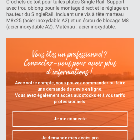
Crochets de toit pour tuiles plates Single Rail. Support
avec trou oblong pour le montage direct et le réglage en
hauteur du SingleRail. Incluant une vis à tête marteau
M8x25 (acier inoxydable A2) et un écrou de blocage M8
(acier inoxydable A2). Matériau : acier inoxydable.
Vous êtes un professionnel ?
Connectez-vous pour avoir plus
d’informations !
Avec votre compte, vous pouvez commander ou faire
une demande de devis en ligne.
Vous avez également accès aux stocks et à vos tarifs
professionnels.
Je me connecte
Je demande mes accès pro