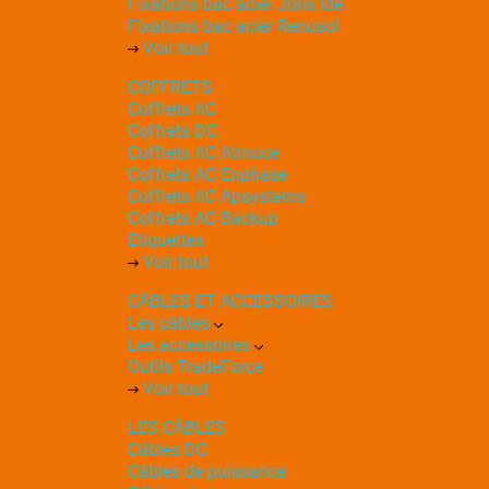
Fixations bac acier Joris Ide
Fixations bac acier Renusol
Voir tout
COFFRETS
Coffrets AC
Coffrets DC
Coffrets AC Atmoce
Coffrets AC Enphase
Coffrets AC Apsystems
Coffrets AC Backup
Etiquettes
Voir tout
CÂBLES ET ACCESSOIRES
Les câbles
Les accessoires
Outils TradeForce
Voir tout
LES CÂBLES
Câbles DC
Câbles de puissance